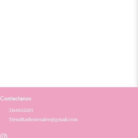
Contactanos
1140432265
Tienditadiostesalve@gmail.com